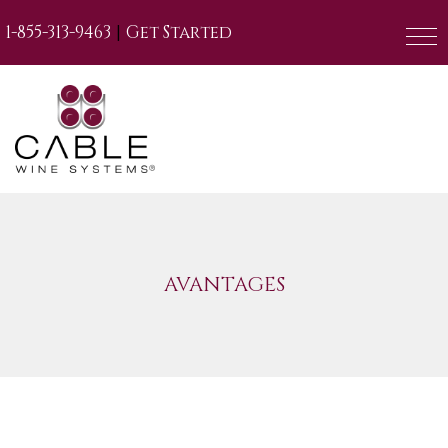
|
1-855-313-9463
Get Started
AVANTAGES